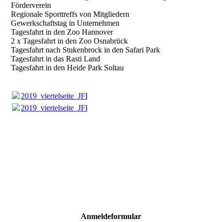
Förderverein
Regionale Sporttreffs von Mitgliedern
Gewerkschaftstag in Unternehmen
Tagesfahrt in den Zoo Hannover
2 x Tagesfahrt in den Zoo Osnabrück
Tagesfahrt nach Stukenbrock in den Safari Park
Tagesfahrt in das Rasti Land
Tagesfahrt in den Heide Park Soltau
2019_viertelseite_JFFW_Obernkirchen_OG_Stadthagen.pdf
(6
2019_viertelseite_JFFW_Obernkirchen_OG_Stadthagen.pdf
(6
Anmeldeformular